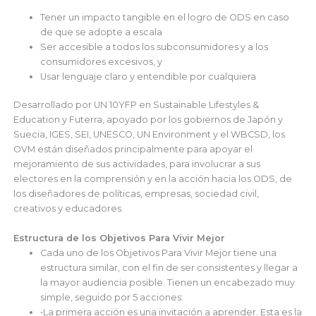
Tener un impacto tangible en el logro de ODS en caso
de que se adopte a escala
Ser accesible a todos los subconsumidores y a los
consumidores excesivos, y
Usar lenguaje claro y entendible por cualquiera
Desarrollado por UN 10YFP en Sustainable Lifestyles &
Education y Futerra, apoyado por los gobiernos de Japón y
Suecia, IGES, SEI, UNESCO, UN Environment y el WBCSD, los
OVM están diseñados principalmente para apoyar el
mejoramiento de sus actividades, para involucrar a sus
electores en la comprensión y en la acción hacia los ODS, de
los diseñadores de políticas, empresas, sociedad civil,
creativos y educadores.
Estructura de los Objetivos Para Vivir Mejor
Cada uno de los Objetivos Para Vivir Mejor tiene una
estructura similar, con el fin de ser consistentes y llegar a
la mayor audiencia posible. Tienen un encabezado muy
simple, seguido por 5 acciones:
•La primera acción es una invitación a aprender. Esta es la