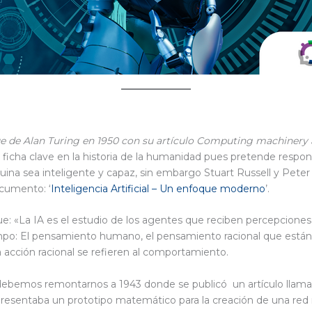
que de Alan Turing en 1950 con su artículo Computing machinery
na ficha clave en la historia de la humanidad pues pretende respo
 sea inteligente y capaz, sin embargo Stuart Russell y Peter 
ocumento: ‘
Inteligencia Artificial – Un enfoque moderno
’.
ue: «La IA es el estudio de los agentes que reciben percepciones 
po: El pensamiento humano, el pensamiento racional que están 
 acción racional se refieren al comportamiento.
cial debemos remontarnos a 1943 donde se publicó un artículo lla
resentaba un prototipo matemático para la creación de una red