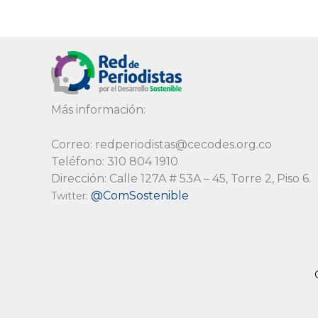
Más información:
Correo: redperiodistas@cecodes.org.co
Teléfono: 310 804 1910
Dirección: Calle 127A # 53A – 45, Torre 2, Piso 6.
@ComSostenible
Twitter: