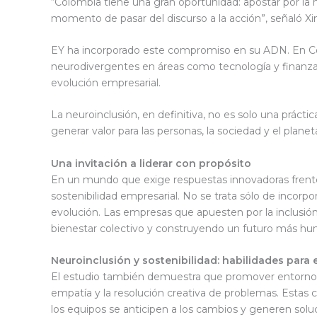
“Colombia tiene una gran oportunidad: apostar por la 
momento de pasar del discurso a la acción”, señaló 
EY ha incorporado este compromiso en su ADN. En Co
neurodivergentes en áreas como tecnología y finanza
evolución empresarial.
La neuroinclusión, en definitiva, no es solo una prácti
generar valor para las personas, la sociedad y el planet
Una invitación a liderar con propósito
En un mundo que exige respuestas innovadoras frente a
sostenibilidad empresarial. No se trata sólo de incorpo
evolución. Las empresas que apuesten por la inclusi
bienestar colectivo y construyendo un futuro más hum
Neuroinclusión y sostenibilidad: habilidades para e
El estudio también demuestra que promover entornos neur
empatía y la resolución creativa de problemas. Estas 
los equipos se anticipen a los cambios y generen soluci