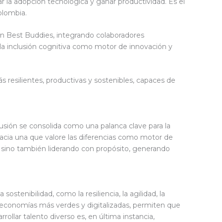
r la adopción tecnológica y ganar productividad. Es el
olombia.
n Best Buddies, integrando colaboradores
a inclusión cognitiva como motor de innovación y
ás resilientes, productivas y sostenibles, capaces de
usión se consolida como una palanca clave para la
l hacia una que valore las diferencias como motor de
 sino también liderando con propósito, generando
stenibilidad, como la resiliencia, la agilidad, la
a economías más verdes y digitalizadas, permiten que
ollar talento diverso es, en última instancia,