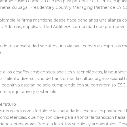
neuroinclusión como un camino para potenciar el talento, impulsa
Ximena Zuluaga, Presidenta y Country Managing Partner de EY C
lombia, la firma mantiene desde hace ocho años una alianza co
s. Además, impulsa la Red Abilities+, comunidad que promueve l
ca de responsabilidad social: es una vía para construir empresas m
a.
 los desafíos ambientales, sociales y tecnológicos, la neuroincl
rar talento diverso, sino de transformar la cultura organizaciona
ón cognitiva estarán no solo cumpliendo con su compromiso ESG,
ano, equitativo y sostenible.
l futuro
oinclusivos fortalece las habilidades esenciales para liderar la so
competencias, que hoy son clave para afrontar la transición haci
ones innovadoras frente a los retos sociales y ambientales. Desarr