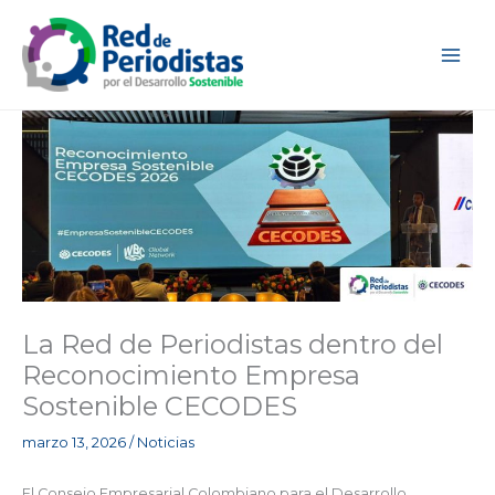
Ir
al
contenido
La Red de Periodistas dentro del
Reconocimiento Empresa
Sostenible CECODES
marzo 13, 2026
/
Noticias
El Consejo Empresarial Colombiano para el Desarrollo