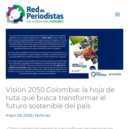
Ir
al
contenido
Visión 2050 Colombia: la hoja de
ruta que busca transformar el
futuro sostenible del país
mayo 26, 2026
/
Noticias
¿Cómo garantizar bienestar para millones de personas sin