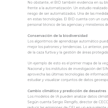
No obstante, el BID también evidencia en su bl
frente a la automatización. Un estudio realizad
riesgo de ser automatizados. Una de las medida
en estas tecnologías. El BID cuenta con un curso 
personal técnico de las agencias y ministerios d
Conservación de la biodiversidad
Los algoritmos de aprendizaje automático puede
mejor los patrones y tendencias. Lo anterior, p
de la caza furtiva y la gestión de áreas protegid
Un ejemplo de esto es el primer mapa de la vege
Nacional y los institutos de investigación del 
aprovecha las últimas tecnologías de información
estudiar y visualizar conjuntos de datos geoespa
Cambio climático y predicción de desastres
Los modelos de IA pueden analizar datos climát
Según cuenta Sergio Rengifo, director de CEC
reducir las emisiones de GEI en un equivalente 