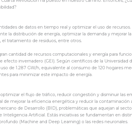
la Cuarta Revolución ha puesto en nuestro camino. Entonces, ¿Cu
ibilidad?
ntidades de datos en tiempo real y optimizar el uso de recursos. 
te la distribución de energía, optimizar la demanda y mejorar l
 el tratamiento de residuos, entre otros.
gran cantidad de recursos computacionales y energía para funcio
 efecto invernadero (GEI). Según científicos de la Universidad 
uso de 1.287 GW/h, equivalente al consumo de 120 hogares medio
entes para minimizar este impacto de energía.
timizar el flujo de tráfico, reducir congestión y disminuir las 
 de mejorar la eficiencia energética y reducir la contaminación a
icano de Desarrollo (BID), problemáticas que aquejan al sector 
teligencia Artificial. Estás iniciativas se fundamentan en distinta
 profundo (Machine and Deep Learning) o las redes neuronales.