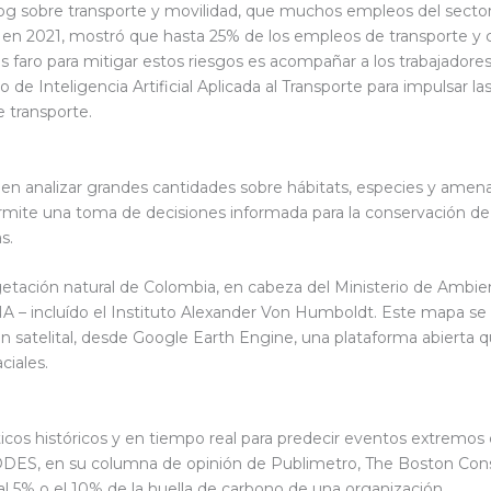
og sobre transporte y movilidad, que muchos empleos del sector
o en 2021, mostró que hasta 25% de los empleos de transporte y 
s faro para mitigar estos riesgos es acompañar a los trabajado
de Inteligencia Artificial Aplicada al Transporte para impulsar la
e transporte.
n analizar grandes cantidades sobre hábitats, especies y amena
ermite una toma de decisiones informada para la conservación de 
as.
tación natural de Colombia, en cabeza del Ministerio de Ambient
SINA – incluído el Instituto Alexander Von Humboldt. Este mapa 
 satelital, desde Google Earth Engine, una plataforma abierta que
ciales.
icos históricos y en tiempo real para predecir eventos extremo
ODES, en su columna de opinión de Publimetro, The Boston Cons
al 5% o el 10% de la huella de carbono de una organización.