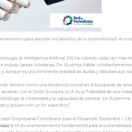
a herramienta para abordar los desafíos de la sostenibilidad. Aco
logía, la Inteligencia Artificial (IA) ha cobrado cada vez más r
s e incluso tareas cotidianas. De IA oímos hablar constantemente 
 y aunque es una inminente realidad las dudas y debates aún son
ando terreno como una tendencia crucial en la búsqueda de solu
e acuerdo con la Unión Europea, la IA es la “habilidad de una m
endizaje, la creatividad y la capacidad de planear. La IA permite
mas y actúen con un fin específico”.
onsejo Empresarial Colombiano para el Desarrollo Sostenible –
idad,
la IA es una herramienta fundamental para la sostenibilida