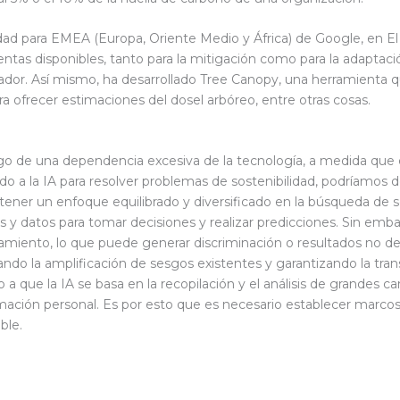
d para EMEA (Europa, Oriente Medio y África) de Google, en El T
ientas disponibles, tanto para la mitigación como para la adaptaci
ador. Así mismo, ha desarrollado Tree Canopy, una herramienta 
 ofrecer estimaciones del dosel arbóreo, entre otras cosas.
esgo de una dependencia excesiva de la tecnología, a medida que
 a la IA para resolver problemas de sostenibilidad, podríamos 
ener un enfoque equilibrado y diversificado en la búsqueda de s
s y datos para tomar decisiones y realizar predicciones. Sin emb
amiento, lo que puede generar discriminación o resultados no de
itando la amplificación de sesgos existentes y garantizando la tr
 a que la IA se basa en la recopilación y el análisis de grandes
rmación personal. Es por esto que es necesario establecer marcos
able.