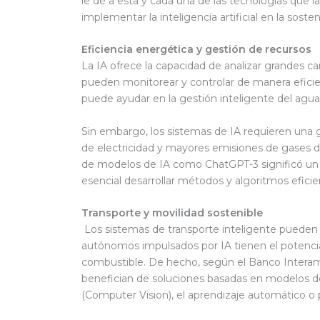
le dé a esta y cada una de las tecnologías que 
implementar la inteligencia artificial en la sosten
Eficiencia energética y gestión de recursos
La IA ofrece la capacidad de analizar grandes ca
pueden monitorear y controlar de manera eficien
puede ayudar en la gestión inteligente del agua,
Sin embargo, los sistemas de IA requieren una 
de electricidad y mayores emisiones de gases de
de modelos de IA como ChatGPT-3 significó un 
esencial desarrollar métodos y algoritmos efici
Transporte y movilidad sostenible
Los sistemas de transporte inteligente pueden op
autónomos impulsados por IA tienen el potencial
combustible. De hecho, según el Banco Interamer
benefician de soluciones basadas en modelos de In
(Computer Vision), el aprendizaje automático o