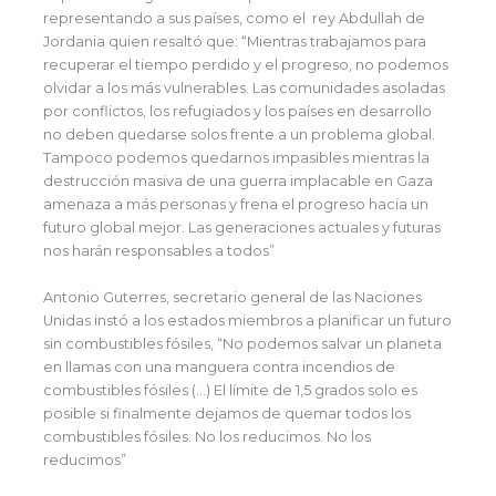
representando a sus países, como el rey Abdullah de
Jordania quien resaltó que: “Mientras trabajamos para
recuperar el tiempo perdido y el progreso, no podemos
olvidar a los más vulnerables. Las comunidades asoladas
por conflictos, los refugiados y los países en desarrollo
no deben quedarse solos frente a un problema global.
Tampoco podemos quedarnos impasibles mientras la
destrucción masiva de una guerra implacable en Gaza
amenaza a más personas y frena el progreso hacia un
futuro global mejor. Las generaciones actuales y futuras
nos harán responsables a todos”
Antonio Guterres, secretario general de las Naciones
Unidas instó a los estados miembros a planificar un futuro
sin combustibles fósiles, “No podemos salvar un planeta
en llamas con una manguera contra incendios de
combustibles fósiles (…) El límite de 1,5 grados solo es
posible si finalmente dejamos de quemar todos los
combustibles fósiles. No los reducimos. No los
reducimos”