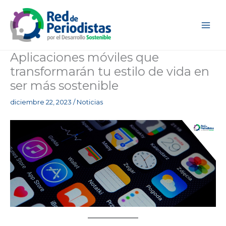
Ir
al
contenido
Aplicaciones móviles que
transformarán tu estilo de vida en
ser más sostenible
diciembre 22, 2023
/
Noticias