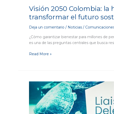
del
país
Visión 2050 Colombia: la 
transformar el futuro sost
Deja un comentario
/
Noticias
/
Comunicaciones
¿Cómo garantizar bienestar para millones de pers
es una de las preguntas centrales que busca re
Read More »
Del
compromiso
a
la
acción:
lo