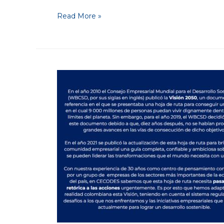
Read More »
Visión
2050
Colombia:
la
hoja
de
ruta
que
busca
transformar
el
futuro
sostenible