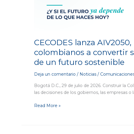
invita
a
los
colombianos
a
convertir
CECODES lanza AIV2050, un
sus
colombianos a convertir s
acciones
diarias
de un futuro sostenible
en
el
Deja un comentario
/
Noticias
/
Comunicaciones
motor
de
Bogotá D.C., 29 de julio de 2026. Construir l
un
las decisiones de los gobiernos, las empresas o 
futuro
Read More »
sostenible