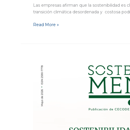
Las empresas afirman que la sostenibilidad es c
transición climática desordenada y costosa podr
Read More »
Tras
la
final
de
la
Champions
y
a
puertas
del
Mundial,