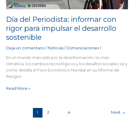
impulsar
el
desarrollo
Día del Periodista: informar con
sostenible
rigor para impulsar el desarrollo
sostenible
Deja un comentario
/
Noticias
/
Comunicaciones 1
En un mundo marcado por la desinformación, la crisis
climática, los cambios tecnológicos y los desafíos sociales, tal y
como detalla el Foro Económico Mundial en su Informe de
Riesgos
Read More »
1
2
…
4
Next
→