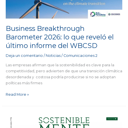
que
reveló
el
último
informe
Business Breakthrough
del
Barometer 2026: lo que reveló el
WBCSD
último informe del WBCSD
Deja un comentario
/
Noticias
/
Comunicaciones 2
Las empresas afirman que la sostenibilidad es clave para la
competitividad, pero advierten de que una transición climática
desordenada y costosa podría producirse si no se adoptan
políticas más firmes
Read More »
Tras
la
final