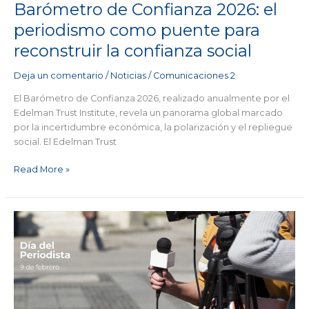
reconstruir
Barómetro de Confianza 2026: el
la
periodismo como puente para
confianza
reconstruir la confianza social
social
Deja un comentario
/
Noticias
/
Comunicaciones 2
El Barómetro de Confianza 2026, realizado anualmente por el
Edelman Trust Institute, revela un panorama global marcado
por la incertidumbre económica, la polarización y el repliegue
social. El Edelman Trust
Read More »
Día
del
Periodista:
informar
con
rigor
para