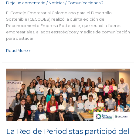
Deja un comentario
/
Noticias
/
Comunicaciones 2
El Consejo Empresarial Colombiano para el Desarrollo
Sostenible (CECODES) realizó la quinta edición del
Reconocimiento Empresa Sostenible, que reunió a líderes
empresariales, aliados estratégicos y medios de comunicación
para destacar
Read More »
La
Red
de
Periodistas
participó
del
Congreso
“Uniendo
Fronteras
por
La Red de Periodistas participó del
la