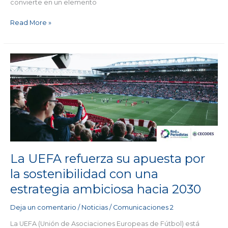
convierte en un elemento
Read More »
La
UEFA
refuerza
su
apuesta
por
la
sostenibilidad
con
una
La UEFA refuerza su apuesta por
estrategia
la sostenibilidad con una
ambiciosa
estrategia ambiciosa hacia 2030
hacia
2030
Deja un comentario
/
Noticias
/
Comunicaciones 2
La UEFA (Unión de Asociaciones Europeas de Fútbol​) está