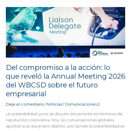
Del
compromiso
a
la
acción:
lo
que
reveló
la
Annual
Del compromiso a la acción: lo
Meeting
que reveló la Annual Meeting 2026
2026
del WBCSD sobre el futuro
del
WBCSD
empresarial
sobre
el
Deja un comentario
/
Noticias
/
Comunicaciones 2
futuro
La sostenibilidad ya no se discute únicamente en términos de
empresarial
reputación corporativa. Hoy, las conversaciones globales
apuntan a un escenario distinto, uno donde la sostenibilidad se