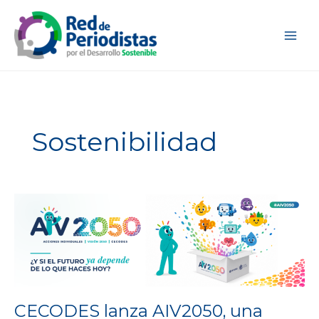
Ir
al
contenido
Sostenibilidad
CECODES
lanza
AIV2050,
una
iniciativa
que
invita
a
CECODES lanza AIV2050, una