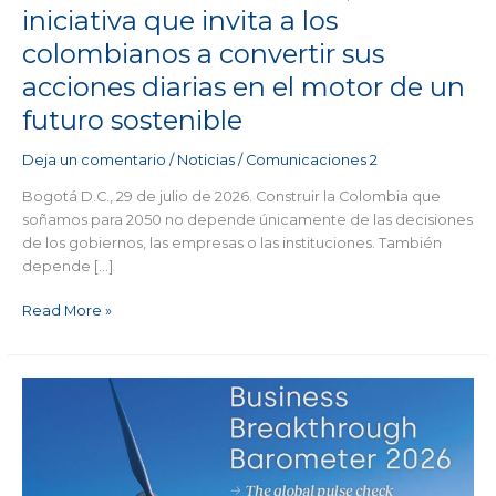
los
iniciativa que invita a los
colombianos
colombianos a convertir sus
a
convertir
acciones diarias en el motor de un
sus
futuro sostenible
acciones
diarias
Deja un comentario
/
Noticias
/
Comunicaciones 2
en
el
Bogotá D.C., 29 de julio de 2026. Construir la Colombia que
motor
soñamos para 2050 no depende únicamente de las decisiones
de
de los gobiernos, las empresas o las instituciones. También
un
depende […]
futuro
sostenible
Read More »
Business
Breakthrough
Barometer
2026:
lo