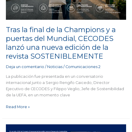
Tras la final de la Champions y a
puertas del Mundial, CECODES
lanzó una nueva edición de la
revista SOSTENIBLEMENTE
Deja un comentario
/
Noticias
/
Comunicaciones 2
La publicación fue presentada en un conversatorio
internacional junto a Sergio Rengifo Caicedo, Director
Ejecutivo de CECODES y Filippo Veglio, Jefe de Sostenibilidad
de la UEFA, en un momento clave
Read More »
Visión