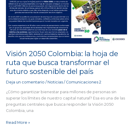
2050
Colombia:
la
hoja
de
ruta
que
busca
transformar
Visión 2050 Colombia: la hoja de
el
ruta que busca transformar el
futuro
futuro sostenible del país
sostenible
del
Deja un comentario
/
Noticias
/
Comunicaciones 2
país
¿Cómo garantizar bienestar para millones de personas sin
superar los límites de nuestro capital natural? Esa es una de las
preguntas centrales que busca responder la Visión 2050
Colombia, una
Read More »