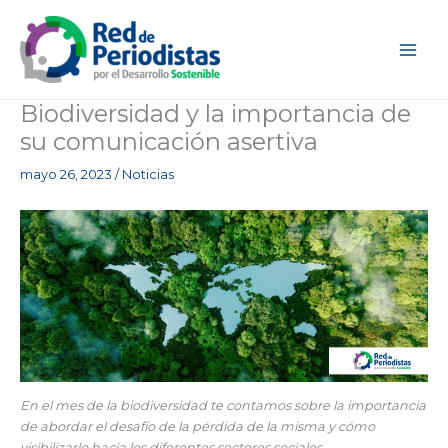
Ir
al
contenido
Biodiversidad y la importancia de
su comunicación asertiva
mayo 26, 2023
/
Noticias
En el mes de la biodiversidad te contamos sobre la importancia
de abordar el desafío de la pérdida de la misma y cómo
visibilizarlo hacia los diferentes sectores sociales.