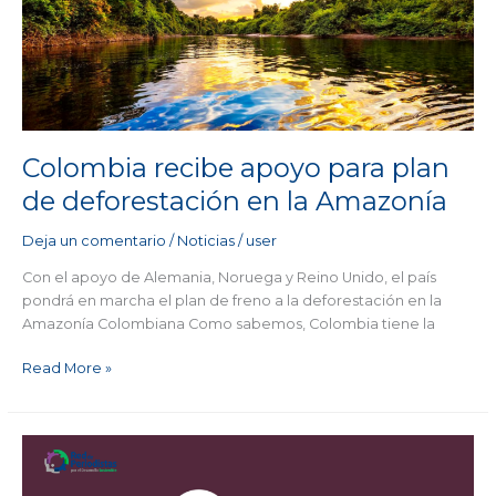
para
plan
de
deforestación
en
la
Amazonía
Colombia recibe apoyo para plan
de deforestación en la Amazonía
Deja un comentario
/
Noticias
/
user
Con el apoyo de Alemania, Noruega y Reino Unido, el país
pondrá en marcha el plan de freno a la deforestación en la
Amazonía Colombiana Como sabemos, Colombia tiene la
Read More »
Premio
Nacional
del