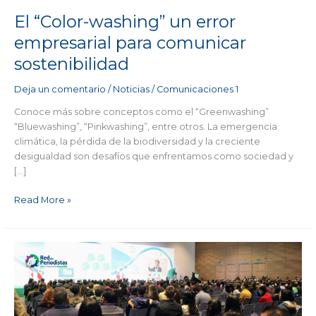
sostenibilidad
El “Color-washing” un error
empresarial para comunicar
sostenibilidad
Deja un comentario
/
Noticias
/
Comunicaciones 1
Conoce más sobre conceptos como el “Greenwashing”
“Bluewashing”, “Pinkwashing”, entre otros. La emergencia
climática, la pérdida de la biodiversidad y la creciente
desigualdad son desafíos que enfrentamos como sociedad y
[…]
Read More »
¿Qué
acciones
realizan
las
empresas