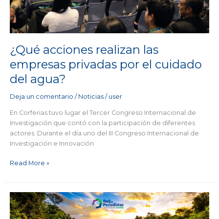
privadas
por
el
cuidado
del
¿Qué acciones realizan las
agua?
empresas privadas por el cuidado
del agua?
Deja un comentario
/
Noticias
/
user
En Corferias tuvo lugar el Tercer Congreso Internacional de
Investigación que contó con la participación de diferentes
actores. Durante el día uno del III Congreso Internacional de
Investigación e Innovación
Read More »
Colombia
recibe
apoyo